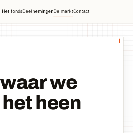
Het fonds
Deelnemingen
De markt
Contact
 waar we
 het heen