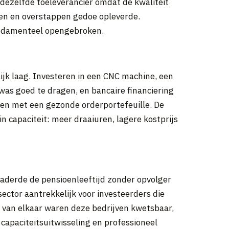
 dezelfde toeleverancier omdat de kwaliteit
en en overstappen gedoe opleverde.
undamenteel opengebroken.
ijk laag. Investeren in een CNC machine, een
as goed te dragen, en bancaire financiering
ven met een gezonde orderportefeuille. De
in capaciteit: meer draaiuren, lagere kostprijs
naderde de pensioenleeftijd zonder opvolger
ector aantrekkelijk voor investeerders die
s van elkaar waren deze bedrijven kwetsbaar,
capaciteitsuitwisseling en professioneel